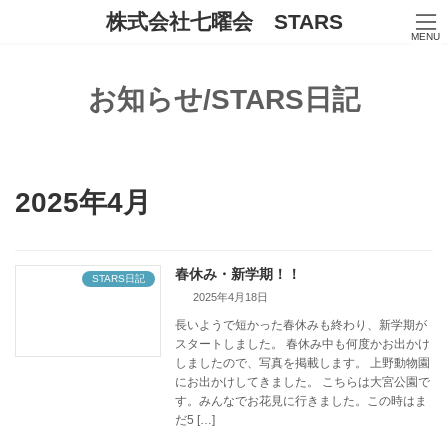
コ
ナ
株式会社七曜会 STARS
ン
ビ
MENU
テ
ゲ
ン
ー
ツ
シ
お知らせ/STARS日記
へ
ョ
ス
ン
キ
に
ッ
移
プ
動
2025年4月
春休み・新学期！！
STARS日記
2025年4月18日
長いようで短かった春休みも終わり、新学期が
スタートしました。 春休み中も何度かお出かけ
しましたので、写真を掲載します。 上野動物園
にお出かけしてきました。 こちらは大宮公園で
す。みんなでお花見に行きました。この時はま
だ5 […]