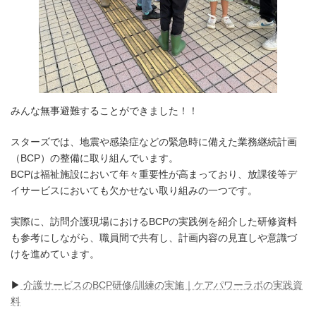
みんな無事避難することができました！！
スターズでは、地震や感染症などの緊急時に備えた業務継続計画
（BCP）の整備に取り組んでいます。
BCPは福祉施設において年々重要性が高まっており、放課後等デ
イサービスにおいても欠かせない取り組みの一つです。
実際に、訪問介護現場におけるBCPの実践例を紹介した研修資料
も参考にしながら、職員間で共有し、計画内容の見直しや意識づ
けを進めています。
▶︎
介護サービスのBCP研修/訓練の実施｜ケアパワーラボの実践資
料