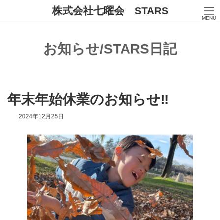
コ
ナ
株式会社七曜会 STARS
ン
ビ
MENU
テ
ゲ
ン
ー
ツ
シ
お知らせ/STARS日記
へ
ョ
ス
ン
キ
に
ッ
移
プ
動
年末年始休業のお知らせ‼
2024年12月25日